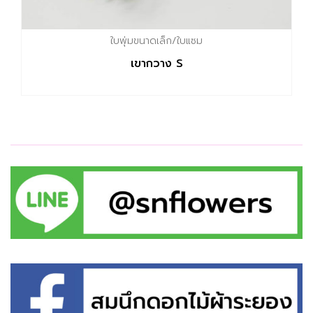
ใบพุ่มขนาดเล็ก/ใบแซม
เขากวาง S