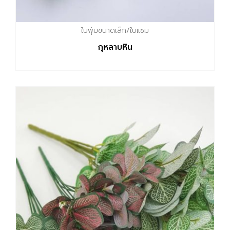
ใบพุ่มขนาดเล็ก/ใบแซม
กุหลาบหิน