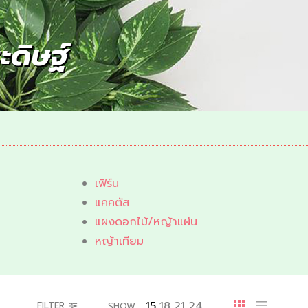
ะดิษฐ์
เฟิร์น
แคคตัส
แผงดอกไม้/หญ้าแผ่น
หญ้าเทียม
15
18
21
24
FILTER
SHOW