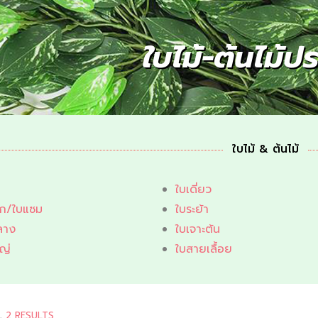
ใบไม้-ต้นไม้ปร
ใบไม้ & ต้นไม้
ใบเดี่ยว
็ก/ใบแซม
ใบระย้า
ลาง
ใบเจาะต้น
ญ่
ใบสายเลื้อย
L
2 RESULTS