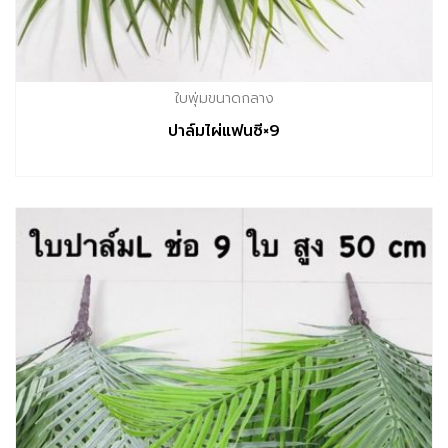
ใบพุ่มขนาดกลาง
ปาล์มไผ่แฟนซี×9