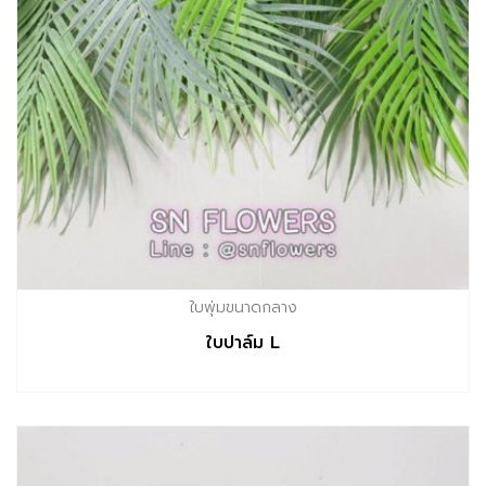
ใบพุ่มขนาดกลาง
ใบปาล์ม L