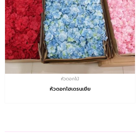
หัวดอกไม้
หัวดอกไฮเดรนเยีย