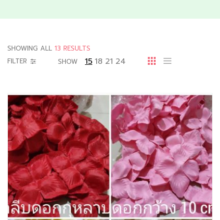
SHOWING ALL
13 RESULTS
15
18
21
24
FILTER
SHOW