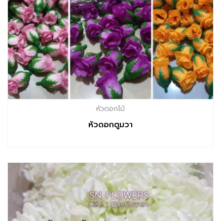
หัวดอกไม้
หัวดอกตูมวา