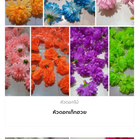
หัวดอกไม้
หัวดอกเก๊กฮวย