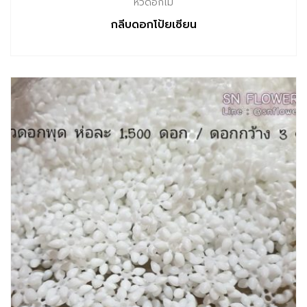
หัวดอกไม้
กลีบดอกโป้ยเซียน