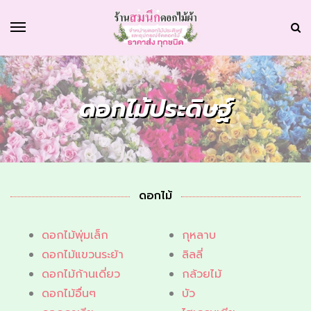
ดอกไม้ประดิษฐ์
ดอกไม้
ดอกไม้พุ่มเล็ก
กุหลาบ
ดอกไม้แขวนระย้า
ลิลลี่
ดอกไม้ก้านเดี่ยว
กล้วยไม้
ดอกไม้อื่นๆ
บัว