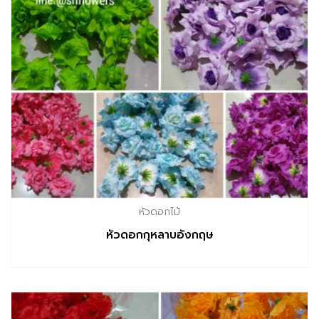
หัวดอกไม้
หัวดอกกุหลาบอังกฤษ