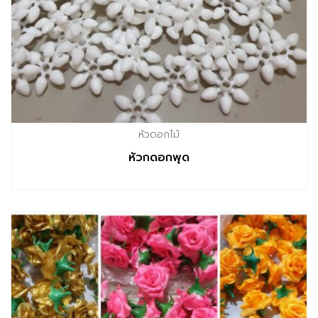
หัวดอกไม้
หัวกดอกพุด