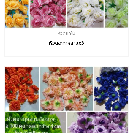
หัวดอกไม้
หัวดอกกุหลาบx3