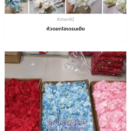
หัวดอกไม้
หัวดอกไฮเดรนเยีย