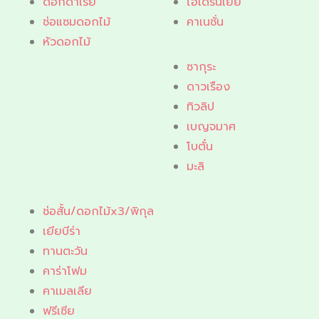
ดอกดาเรีย
ไฮเดรนเยีย
ช่อแซมดอกไม้
คาเนชั่น
หัวดอกไม้
ซากุระ
ดาวเรือง
ทิวลิป
เบญจมาศ
โบตั๋น
มะลิ
ช่อสั้น/ดอกไม้x3/พิกุล
เยียบีร่า
ทานตะวัน
คาร่าโฟม
คาเมลเลีย
ฟรีเซีย