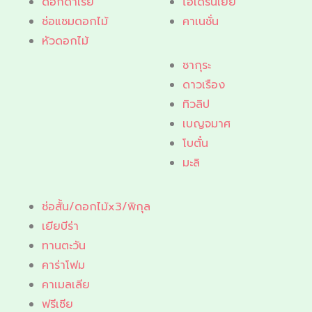
ดอกดาเรีย
ไฮเดรนเยีย
ช่อแซมดอกไม้
คาเนชั่น
หัวดอกไม้
ซากุระ
ดาวเรือง
ทิวลิป
เบญจมาศ
โบตั๋น
มะลิ
ช่อสั้น/ดอกไม้x3/พิกุล
เยียบีร่า
ทานตะวัน
คาร่าโฟม
คาเมลเลีย
ฟรีเซีย