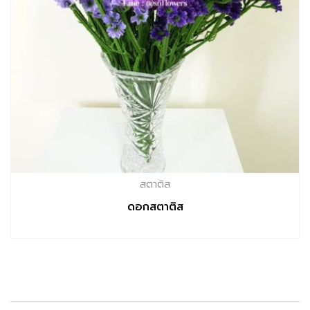
สตาติส
ดอกสตาติส