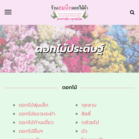
ดอกไม้ประดิษฐ์
ดอกไม้
ดอกไม้พุ่มเล็ก
กุหลาบ
ดอกไม้แขวนระย้า
ลิลลี่
ดอกไม้ก้านเดี่ยว
กล้วยไม้
ดอกไม้อื่นๆ
บัว