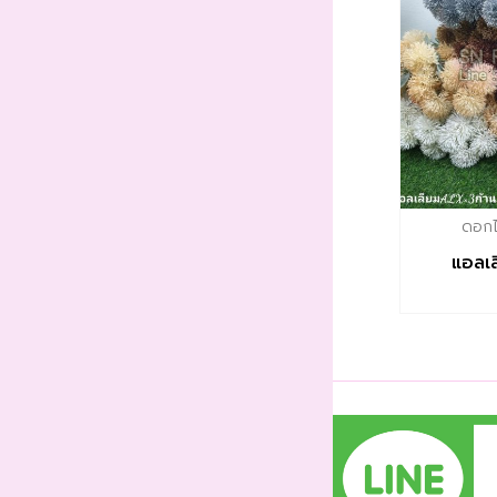
ดอกไม
แอลเ