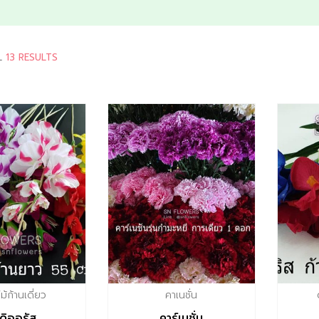
L
13 RESULTS
้ก้านเดี่ยว
คาเนชั่น
ดิออรัส
คาร์เนชั่น