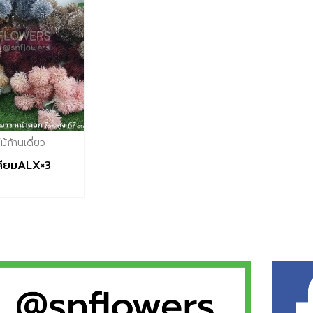
้ก้านเดี่ยว
ลียมALX×3