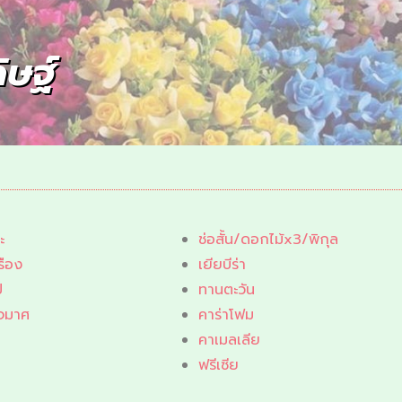
ิษฐ์
ะ
ช่อสั้น/ดอกไม้x3/พิกุล
รือง
เยียบีร่า
ป
ทานตะวัน
จมาศ
คาร่าโฟม
น
คาเมลเลีย
ฟรีเซีย