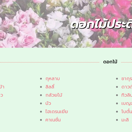
ดอกไม้ประด
ดอกไม้
กุหลาบ
ซากุร
้า
ลิลลี่
ดาวเ
ยว
กล้วยไม้
ทิวลิ
บัว
เบญ
ไฮเดรนเยีย
โบตั๋
คาเนชั่น
มะลิ