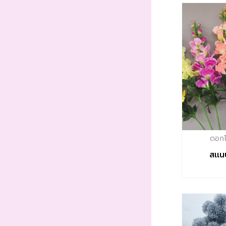
ดอกไม
สเเน