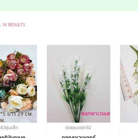
L
14 RESULTS
ม้พุ่มเล็ก
ช่อแซมดอกไม้
ริบันดาบูช
ดอกลาเวนเดอร์