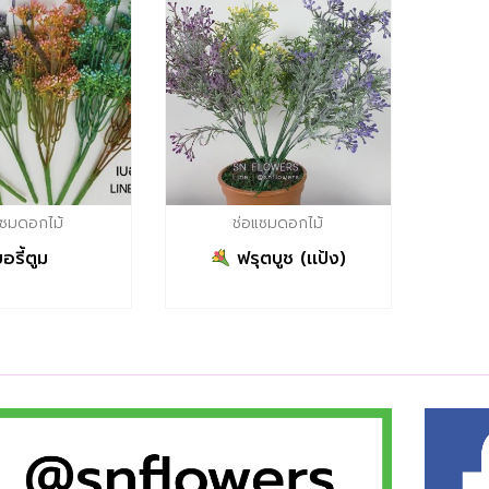
แซมดอกไม้
ช่อแซมดอกไม้
บอรี้ตูม
ฟรุตบูช (เเป้ง)