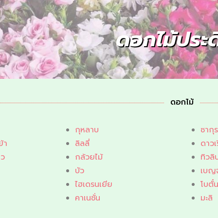
ดอกไม้ประด
ดอกไม้
กุหลาบ
ซากุร
้า
ลิลลี่
ดาวเ
ยว
กล้วยไม้
ทิวลิ
บัว
เบญ
ไฮเดรนเยีย
โบตั๋
คาเนชั่น
มะลิ