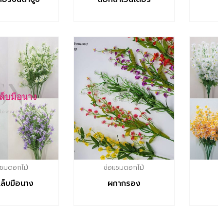
แซมดอกไม้
ช่อแซมดอกไม้
ล็บมือนาง
ผกากรอง