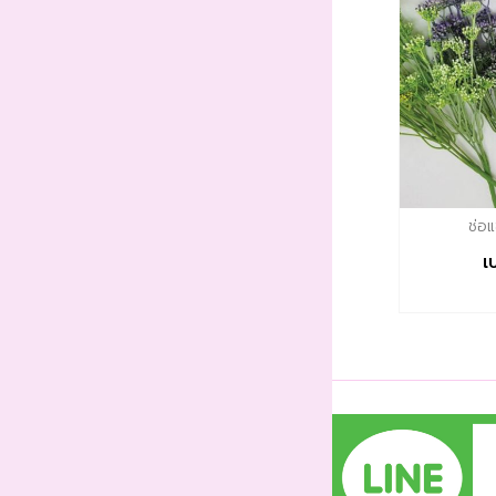
ช่อ
เ