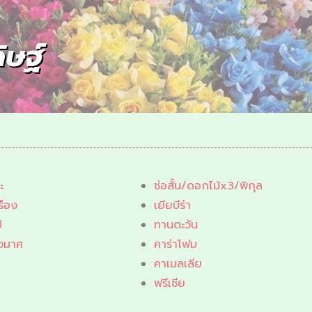
ิษฐ์
ะ
ช่อสั้น/ดอกไม้x3/พิกุล
รือง
เยียบีร่า
ป
ทานตะวัน
จมาศ
คาร่าโฟม
น
คาเมลเลีย
ฟรีเซีย