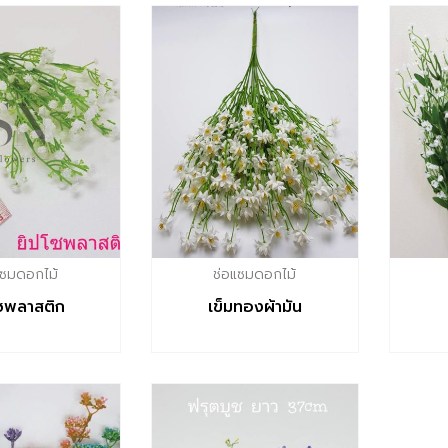
แซมดอกไม้
ช่อแซมดอกไม้
ซพลาสติก
เข็มทองผ้ามัน