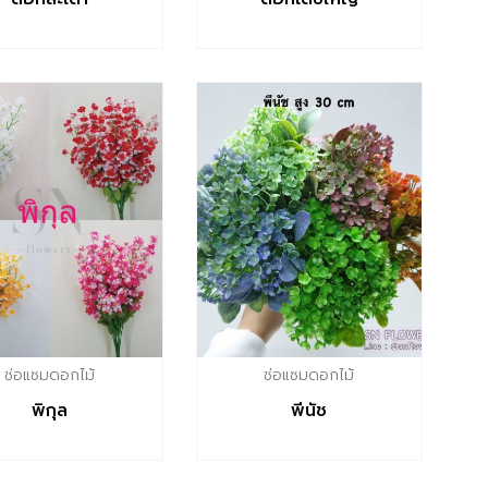
ช่อแซมดอกไม้
ช่อแซมดอกไม้
พิกุล
พีนัช